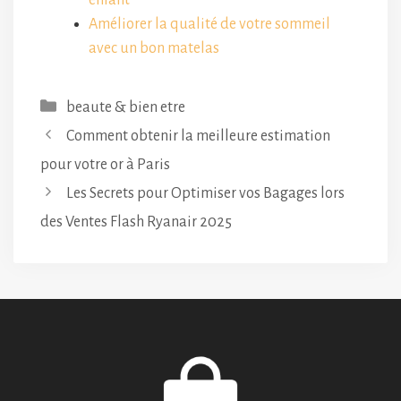
Améliorer la qualité de votre sommeil
avec un bon matelas
Catégories
beaute & bien etre
Comment obtenir la meilleure estimation
pour votre or à Paris
Les Secrets pour Optimiser vos Bagages lors
des Ventes Flash Ryanair 2025