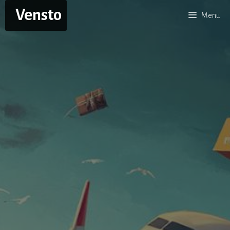
Aller
Vensto
Menu
au
contenu